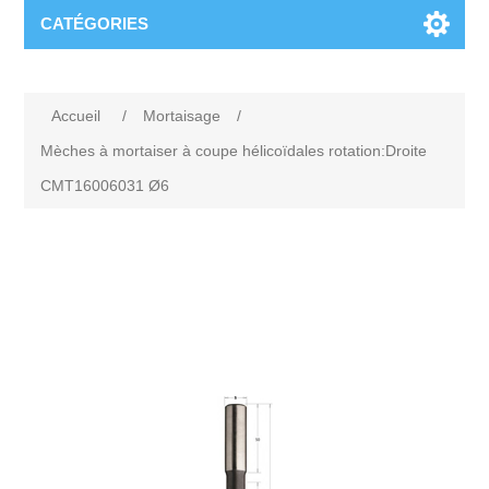
CATÉGORIES
Accueil
/
Mortaisage
/
Mèches à mortaiser à coupe hélicoïdales rotation:Droite
CMT16006031 Ø6
Attribute name
Attribute value