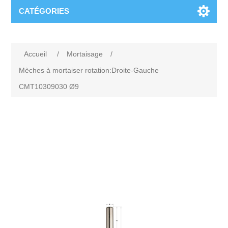
CATÉGORIES
Accueil
/
Mortaisage
/
Mèches à mortaiser rotation:Droite-Gauche
CMT10309030 Ø9
Attribute name
Attribute value