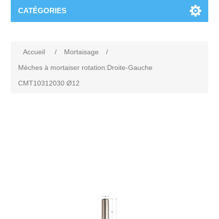
CATÉGORIES
Accueil
/
Mortaisage
/
Mèches à mortaiser rotation:Droite-Gauche
CMT10312030 Ø12
Attribute name
Attribute value