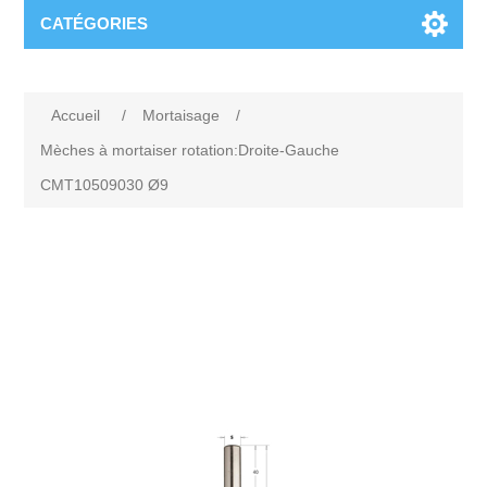
CATÉGORIES
Accueil
/
Mortaisage
/
Mèches à mortaiser rotation:Droite-Gauche
CMT10509030 Ø9
Attribute name
Attribute value