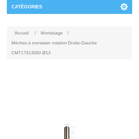
CATÉGORIES
Accueil
/
Mortaisage
/
Mèches à mortaiser rotation:Droite-Gauche
CMT17913050 Ø13
Attribute name
Attribute value