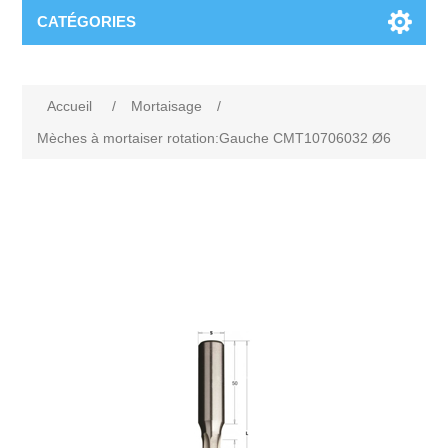
CATÉGORIES
Accueil
/
Mortaisage
/
Mèches à mortaiser rotation:Gauche CMT10706032 Ø6
Attribute name
Attribute value