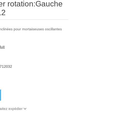
er rotation:Gauche
12
clinées pour mortaiseuses oscillantes
uit
712032
aitez expédier