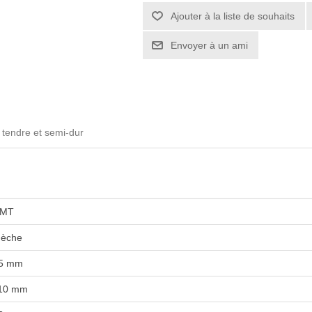
 tendre et semi-dur
MT
èche
5 mm
10 mm