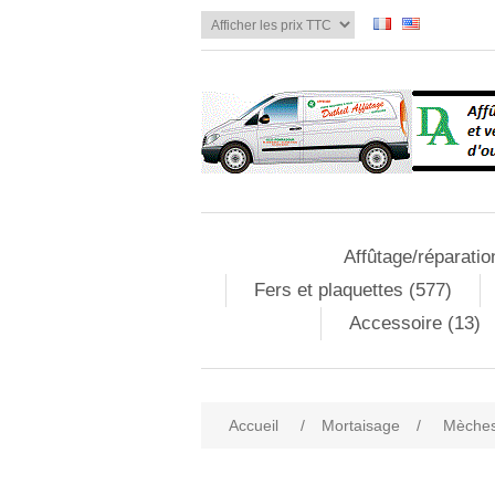
Affûtage/réparatio
Fers et plaquettes (577)
Accessoire (13)
Accueil
/
Mortaisage
/
Mèches
Attribute name
Att