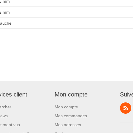
6 mm
2 mm
auche
ices client
Mon compte
Suiv
ercher
Mon compte
News
Mes commandes
mment vus
Mes adresses