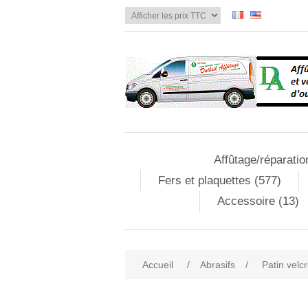
Affûtage/réparatio
Fers et plaquettes (577)
Accessoire (13)
Accueil
/
Abrasifs
/
Patin velc
Attribute name
Att