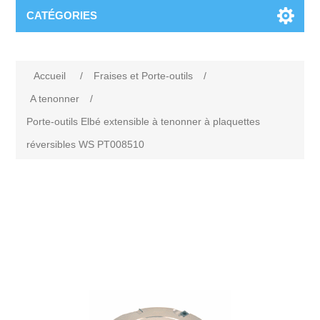
CATÉGORIES
Accueil
/
Fraises et Porte-outils
/
A tenonner
/
Porte-outils Elbé extensible à tenonner à plaquettes
réversibles WS PT008510
Attribute name
Attribute value