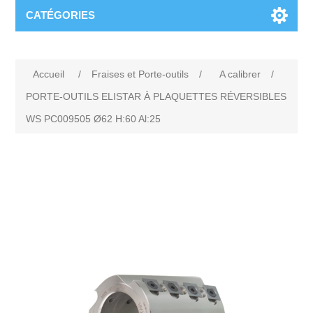
CATÉGORIES
Accueil
/
Fraises et Porte-outils
/
A calibrer
/
PORTE-OUTILS ELISTAR À PLAQUETTES RÉVERSIBLES
WS PC009505 Ø62 H:60 Al:25
Attribute name
Attribute value