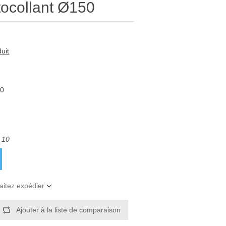
tocollant Ø150
uit
00
 10
aitez expédier