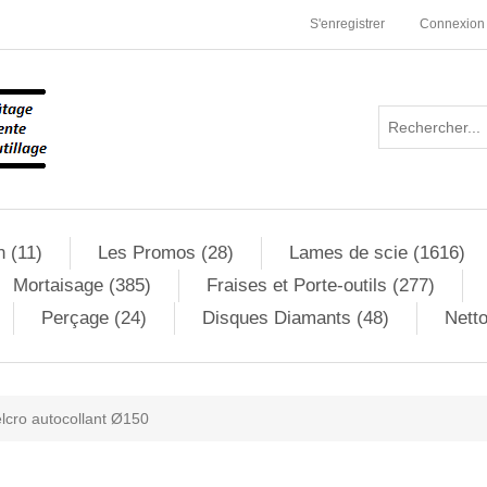
S'enregistrer
Connexion
n (11)
Les Promos (28)
Lames de scie (1616)
Mortaisage (385)
Fraises et Porte-outils (277)
Perçage (24)
Disques Diamants (48)
Netto
lcro autocollant Ø150
ribute value