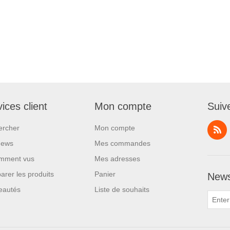
ices client
Mon compte
Suiv
ercher
Mon compte
News
Mes commandes
mment vus
Mes adresses
rer les produits
Panier
News
eautés
Liste de souhaits