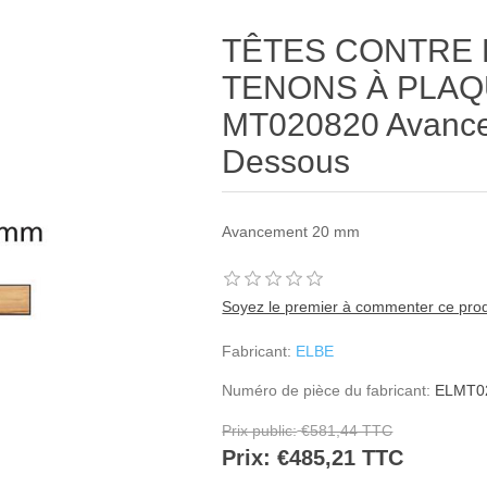
ribute value
TÊTES CONTRE P
TENONS À PLA
MT020820 Avanc
Dessous
Avancement 20 mm
Soyez le premier à commenter ce prod
Fabricant:
ELBE
Numéro de pièce du fabricant:
ELMT0
Prix public:
€581,44 TTC
Prix:
€485,21 TTC