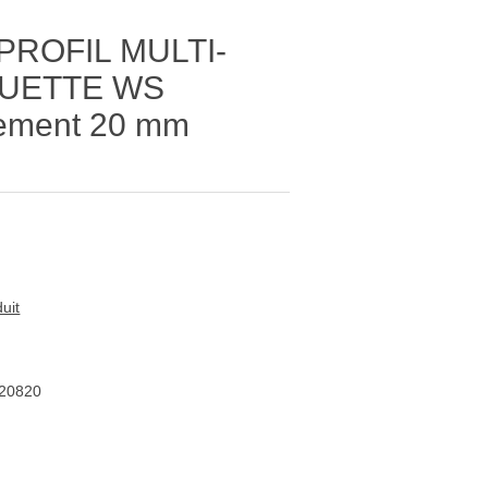
ROFIL MULTI-
QUETTE WS
ement 20 mm
uit
20820