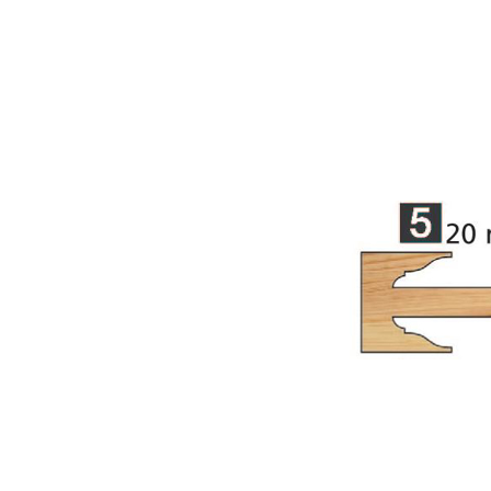
Attribute name
Att