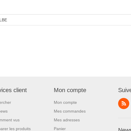
LBE
ices client
Mon compte
Suiv
ercher
Mon compte
News
Mes commandes
mment vus
Mes adresses
rer les produits
Panier
News