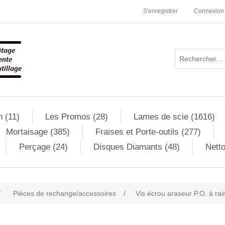
S'enregistrer
Connexion
n (11)
Les Promos (28)
Lames de scie (1616)
Mortaisage (385)
Fraises et Porte-outils (277)
Perçage (24)
Disques Diamants (48)
Netto
/
Pièces de rechange/accessoires
/
Vis écrou araseur P.O. à ra
ribute value