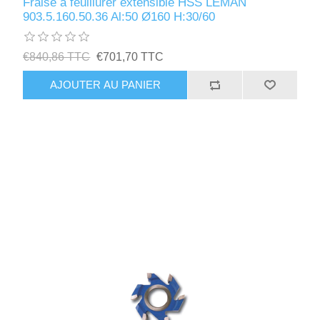
Fraise à feuillurer extensible HSS LEMAN
903.5.160.50.36 Al:50 Ø160 H:30/60
€840,86 TTC
€701,70 TTC